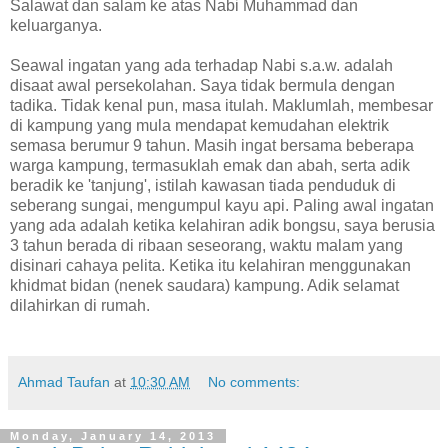
Salawat dan salam ke atas Nabi Muhammad dan
keluarganya.
Seawal ingatan yang ada terhadap Nabi s.a.w. adalah
disaat awal persekolahan. Saya tidak bermula dengan
tadika. Tidak kenal pun, masa itulah. Maklumlah, membesar
di kampung yang mula mendapat kemudahan elektrik
semasa berumur 9 tahun. Masih ingat bersama beberapa
warga kampung, termasuklah emak dan abah, serta adik
beradik ke 'tanjung', istilah kawasan tiada penduduk di
seberang sungai, mengumpul kayu api. Paling awal ingatan
yang ada adalah ketika kelahiran adik bongsu, saya berusia
3 tahun berada di ribaan seseorang, waktu malam yang
disinari cahaya pelita. Ketika itu kelahiran menggunakan
khidmat bidan (nenek saudara) kampung. Adik selamat
dilahirkan di rumah.
Ahmad Taufan
at
10:30 AM
No comments:
Monday, January 14, 2013